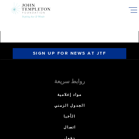
Skip
to
main
content
SIGN UP FOR NEWS AT JTF
روابط سريعة
مواد إعلامية
الجدول الزمني
الأخبا
اتصال
دخول