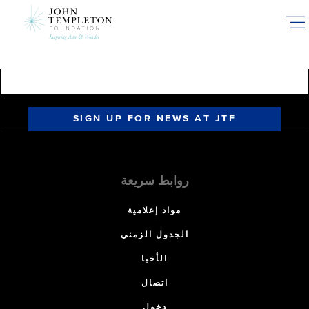
Skip
to
main
content
SIGN UP FOR NEWS AT JTF
روابط سريعة
مواد إعلامية
الجدول الزمني
الأخبا
اتصال
دخول