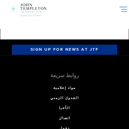
Skip
to
main
content
SIGN UP FOR NEWS AT JTF
روابط سريعة
مواد إعلامية
الجدول الزمني
الأخبا
اتصال
دخول