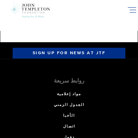
Skip
to
main
content
SIGN UP FOR NEWS AT JTF
روابط سريعة
مواد إعلامية
الجدول الزمني
الأخبا
اتصال
دخول