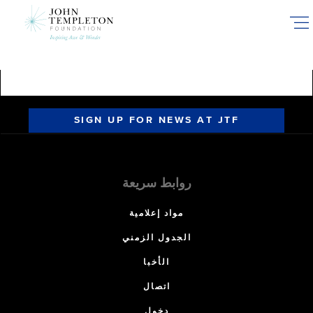
Skip
to
main
content
SIGN UP FOR NEWS AT JTF
روابط سريعة
مواد إعلامية
الجدول الزمني
الأخبا
اتصال
دخول