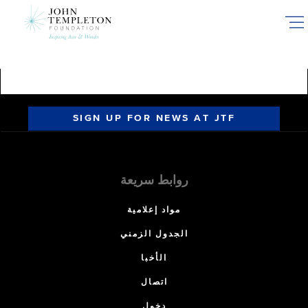
Skip
to
main
content
SIGN UP FOR NEWS AT JTF
روابط سريعة
مواد إعلامية
الجدول الزمني
الأخبا
اتصال
دخول