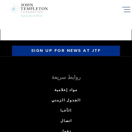
Skip
to
main
content
SIGN UP FOR NEWS AT JTF
روابط سريعة
مواد إعلامية
الجدول الزمني
الأخبا
اتصال
دخول