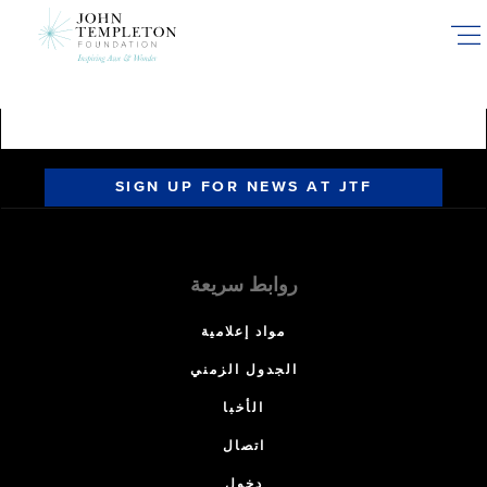
Skip
to
main
content
SIGN UP FOR NEWS AT JTF
روابط سريعة
مواد إعلامية
الجدول الزمني
الأخبا
اتصال
دخول