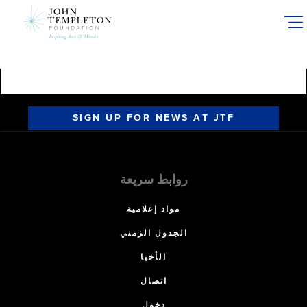
Skip
to
main
content
SIGN UP FOR NEWS AT JTF
روابط سريعة
مواد إعلامية
الجدول الزمني
الأخبا
اتصال
دخول