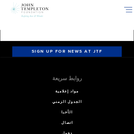
Skip
to
main
content
SIGN UP FOR NEWS AT JTF
روابط سريعة
مواد إعلامية
الجدول الزمني
الأخبا
اتصال
دخول