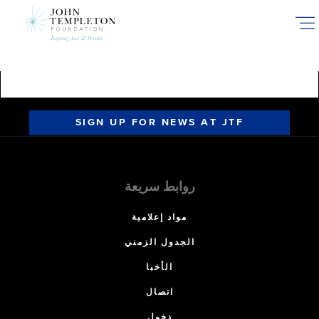
Skip
to
main
content
SIGN UP FOR NEWS AT JTF
روابط سريعة
مواد إعلامية
الجدول الزمني
الأخبا
اتصال
دخول