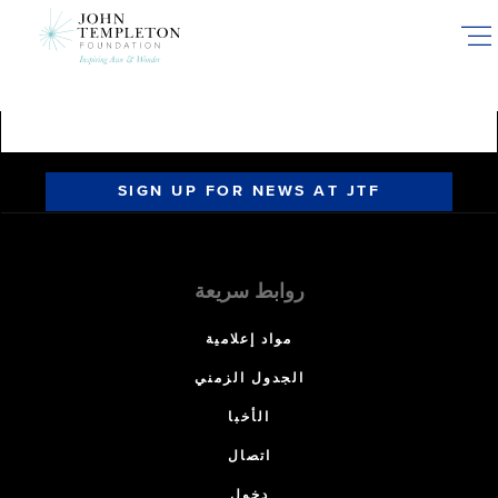
Skip
to
main
content
SIGN UP FOR NEWS AT JTF
روابط سريعة
مواد إعلامية
الجدول الزمني
الأخبا
اتصال
دخول