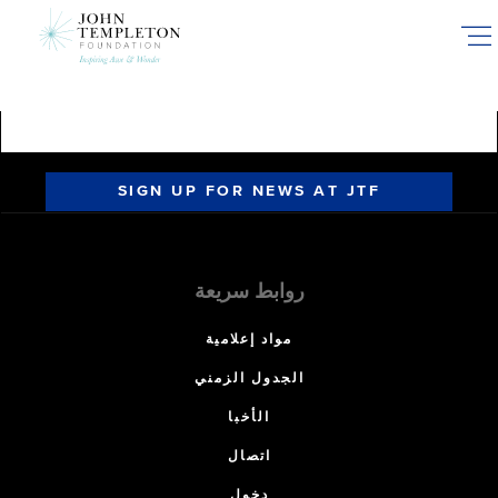
Skip
to
main
content
SIGN UP FOR NEWS AT JTF
روابط سريعة
مواد إعلامية
الجدول الزمني
الأخبا
اتصال
دخول