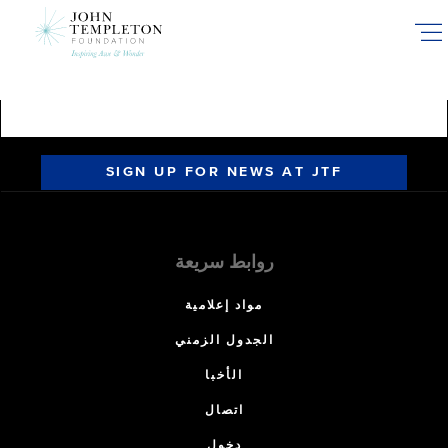
Skip
to
main
content
SIGN UP FOR NEWS AT JTF
روابط سريعة
مواد إعلامية
الجدول الزمني
الأخبا
اتصال
دخول