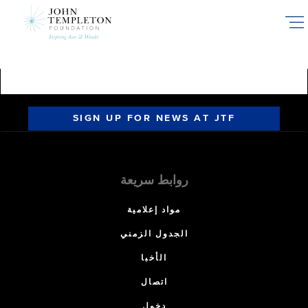
Skip
to
main
content
SIGN UP FOR NEWS AT JTF
روابط سريعة
مواد إعلامية
الجدول الزمني
الأخبا
اتصال
دخول