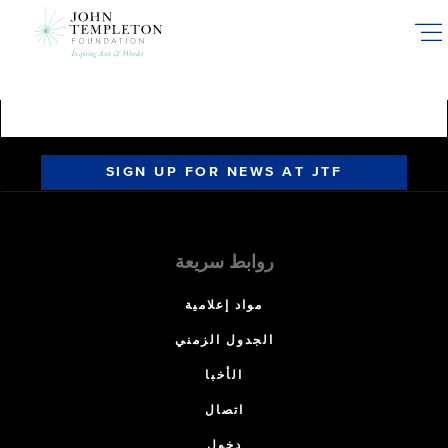
Skip
to
main
content
SIGN UP FOR NEWS AT JTF
روابط سريعة
مواد إعلامية
الجدول الزمني
الأخبا
اتصال
دخول