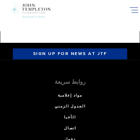
Skip
to
main
content
SIGN UP FOR NEWS AT JTF
روابط سريعة
مواد إعلامية
الجدول الزمني
الأخبا
اتصال
دخول