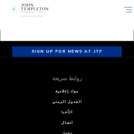
Skip
to
main
content
SIGN UP FOR NEWS AT JTF
روابط سريعة
مواد إعلامية
الجدول الزمني
الأخبا
اتصال
دخول