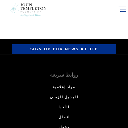
Skip
to
main
content
SIGN UP FOR NEWS AT JTF
روابط سريعة
مواد إعلامية
الجدول الزمني
الأخبا
اتصال
دخول