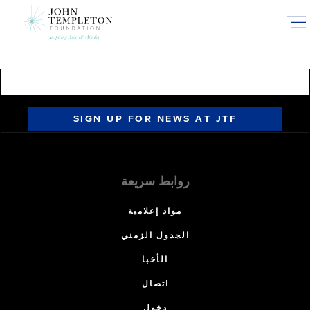
Skip
to
main
content
SIGN UP FOR NEWS AT JTF
روابط سريعة
مواد إعلامية
الجدول الزمني
الأخبا
اتصال
دخول