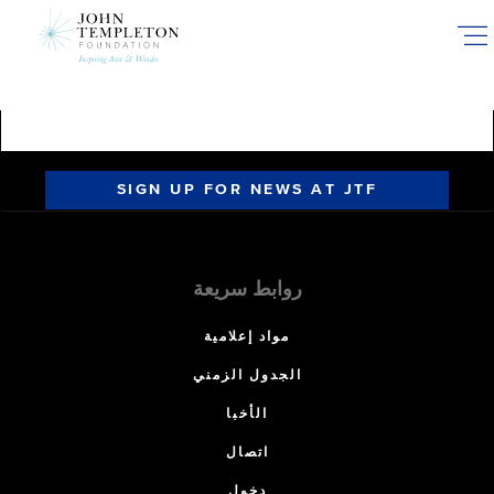
Skip
to
main
content
SIGN UP FOR NEWS AT JTF
روابط سريعة
مواد إعلامية
الجدول الزمني
الأخبا
اتصال
دخول