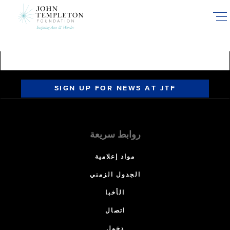
Skip
to
main
content
SIGN UP FOR NEWS AT JTF
روابط سريعة
مواد إعلامية
الجدول الزمني
الأخبا
اتصال
دخول