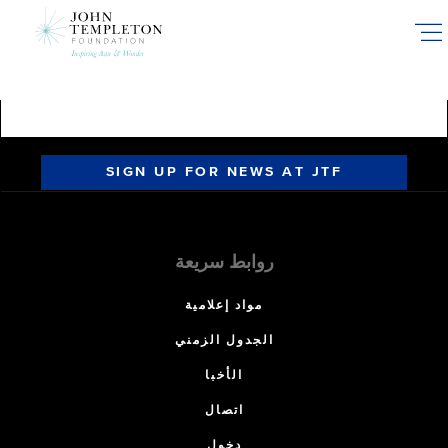
Skip
to
main
content
SIGN UP FOR NEWS AT JTF
روابط سريعة
مواد إعلامية
الجدول الزمني
الأخبا
اتصال
دخول