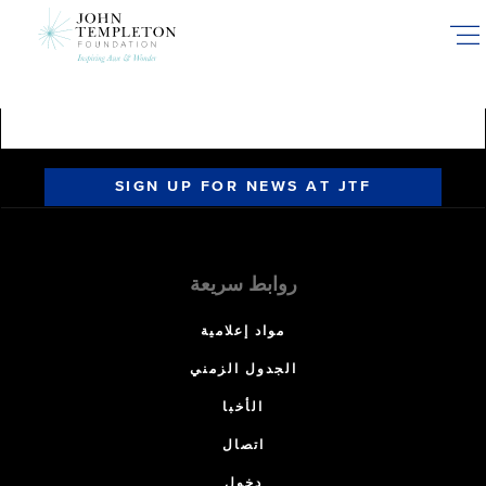
Skip
to
main
content
SIGN UP FOR NEWS AT JTF
روابط سريعة
مواد إعلامية
الجدول الزمني
الأخبا
اتصال
دخول