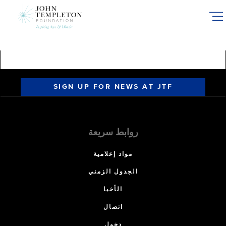
Skip
to
main
content
SIGN UP FOR NEWS AT JTF
روابط سريعة
مواد إعلامية
الجدول الزمني
الأخبا
اتصال
دخول