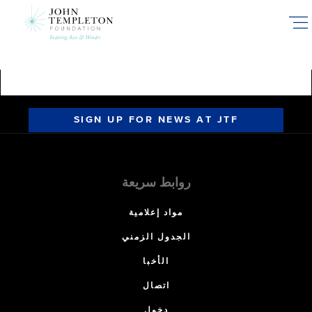
Skip
to
main
content
SIGN UP FOR NEWS AT JTF
روابط سريعة
مواد إعلامية
الجدول الزمني
الأخبا
اتصال
دخول