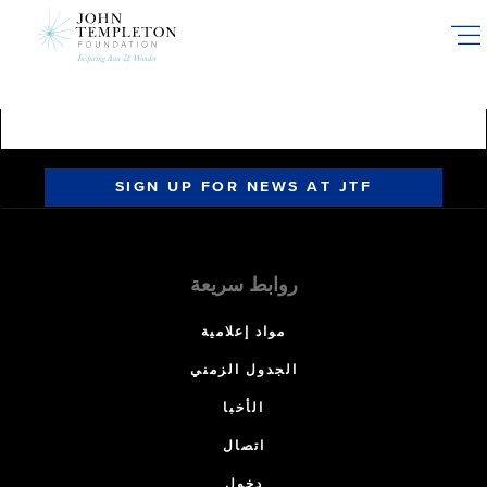
Skip
to
main
content
SIGN UP FOR NEWS AT JTF
روابط سريعة
مواد إعلامية
الجدول الزمني
الأخبا
اتصال
دخول