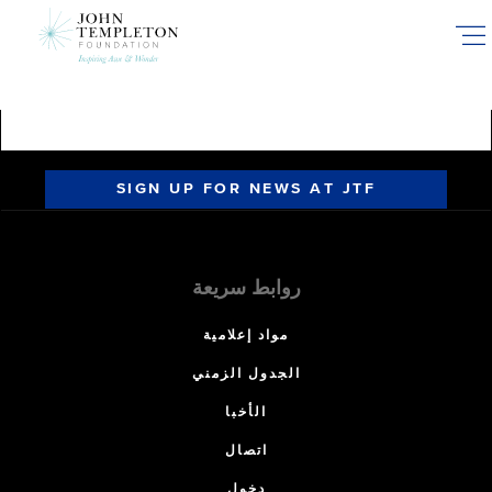
Skip
to
main
content
SIGN UP FOR NEWS AT JTF
روابط سريعة
مواد إعلامية
الجدول الزمني
الأخبا
اتصال
دخول