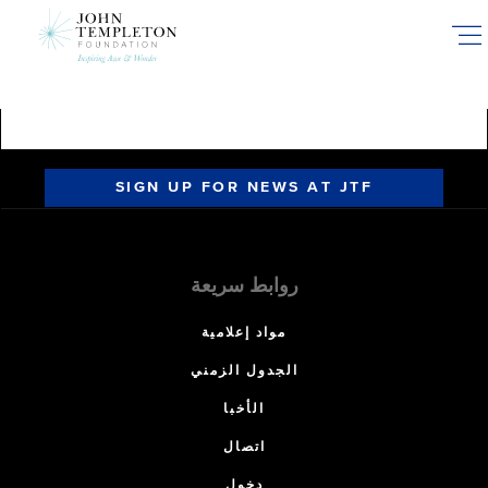
Skip
to
main
content
SIGN UP FOR NEWS AT JTF
روابط سريعة
مواد إعلامية
الجدول الزمني
الأخبا
اتصال
دخول