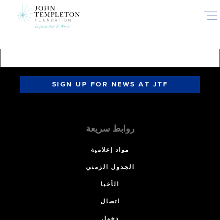
Skip
to
main
content
SIGN UP FOR NEWS AT JTF
روابط سريعة
مواد إعلامية
الجدول الزمني
الأخبا
اتصال
دخول