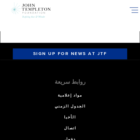
Skip
to
main
content
SIGN UP FOR NEWS AT JTF
روابط سريعة
مواد إعلامية
الجدول الزمني
الأخبا
اتصال
دخول