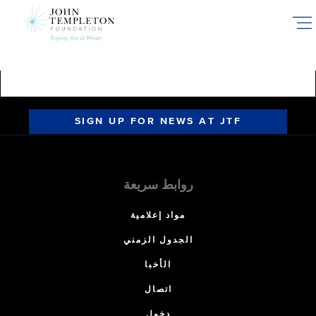
Skip
to
main
content
SIGN UP FOR NEWS AT JTF
روابط سريعة
مواد إعلامية
الجدول الزمني
الأخبا
اتصال
دخول