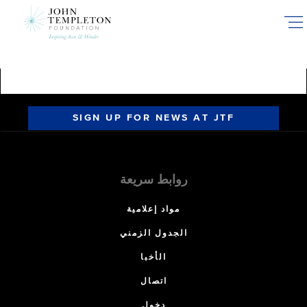
Skip
to
main
content
SIGN UP FOR NEWS AT JTF
روابط سريعة
مواد إعلامية
الجدول الزمني
الأخبا
اتصال
دخول