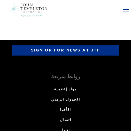
Skip
to
main
content
SIGN UP FOR NEWS AT JTF
روابط سريعة
مواد إعلامية
الجدول الزمني
الأخبا
اتصال
دخول