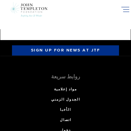
Skip
to
main
content
SIGN UP FOR NEWS AT JTF
روابط سريعة
مواد إعلامية
الجدول الزمني
الأخبا
اتصال
دخول