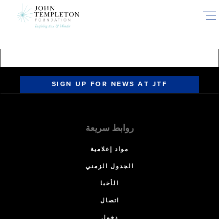
Skip
to
main
content
SIGN UP FOR NEWS AT JTF
روابط سريعة
مواد إعلامية
الجدول الزمني
الأخبا
اتصال
دخول