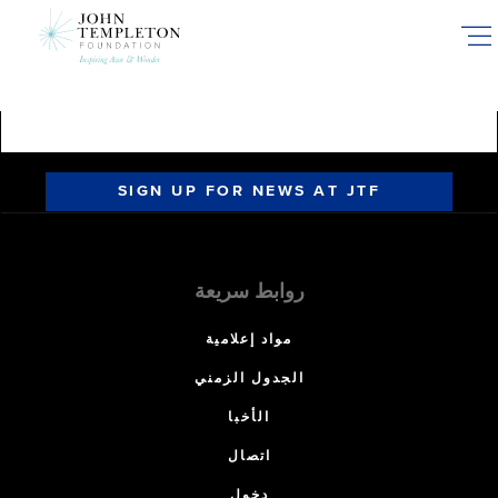
Skip
to
main
content
SIGN UP FOR NEWS AT JTF
روابط سريعة
مواد إعلامية
الجدول الزمني
الأخبا
اتصال
دخول