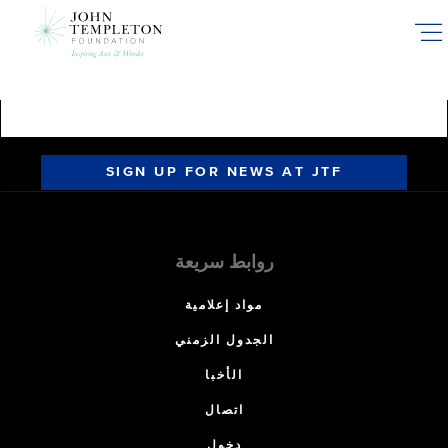
Skip
to
main
content
SIGN UP FOR NEWS AT JTF
روابط سريعة
مواد إعلامية
الجدول الزمني
الأخبا
اتصال
دخول