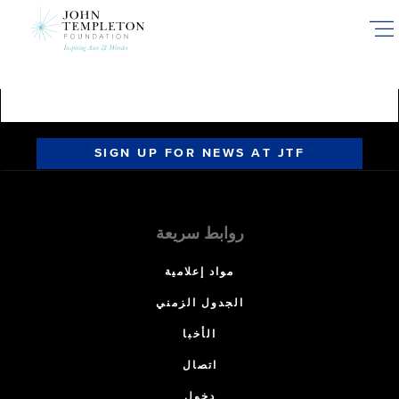
Skip
to
main
content
SIGN UP FOR NEWS AT JTF
روابط سريعة
مواد إعلامية
الجدول الزمني
الأخبا
اتصال
دخول