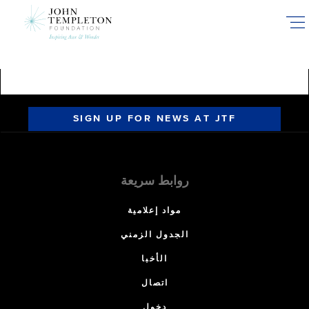
Skip
to
main
content
SIGN UP FOR NEWS AT JTF
روابط سريعة
مواد إعلامية
الجدول الزمني
الأخبا
اتصال
دخول