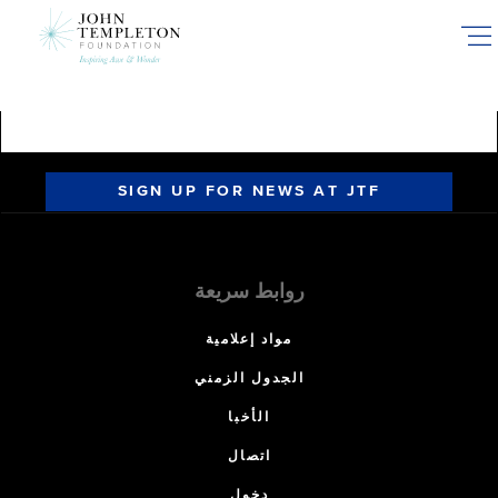
Skip
to
main
content
SIGN UP FOR NEWS AT JTF
روابط سريعة
مواد إعلامية
الجدول الزمني
الأخبا
اتصال
دخول