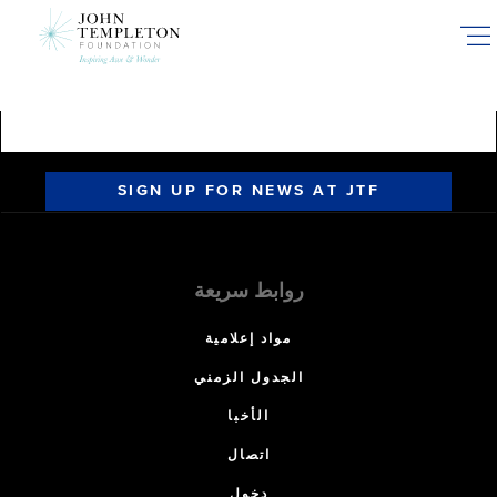
Skip
to
main
content
SIGN UP FOR NEWS AT JTF
روابط سريعة
مواد إعلامية
الجدول الزمني
الأخبا
اتصال
دخول