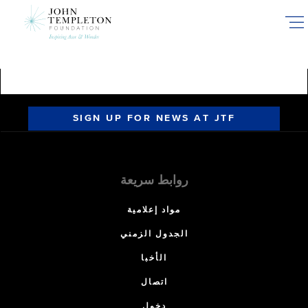
Skip
to
main
content
SIGN UP FOR NEWS AT JTF
روابط سريعة
مواد إعلامية
الجدول الزمني
الأخبا
اتصال
دخول