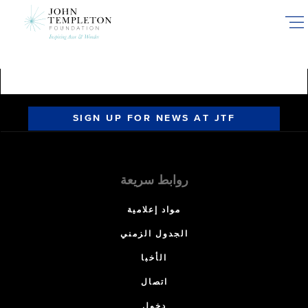
Skip
to
main
content
SIGN UP FOR NEWS AT JTF
روابط سريعة
مواد إعلامية
الجدول الزمني
الأخبا
اتصال
دخول