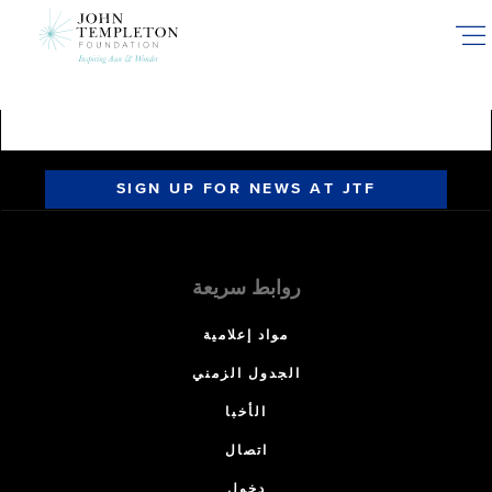
Skip
to
main
content
SIGN UP FOR NEWS AT JTF
روابط سريعة
مواد إعلامية
الجدول الزمني
الأخبا
اتصال
دخول