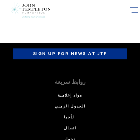
Skip
to
main
content
SIGN UP FOR NEWS AT JTF
روابط سريعة
مواد إعلامية
الجدول الزمني
الأخبا
اتصال
دخول