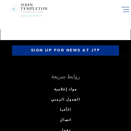
Skip
to
main
content
SIGN UP FOR NEWS AT JTF
روابط سريعة
مواد إعلامية
الجدول الزمني
الأخبا
اتصال
دخول