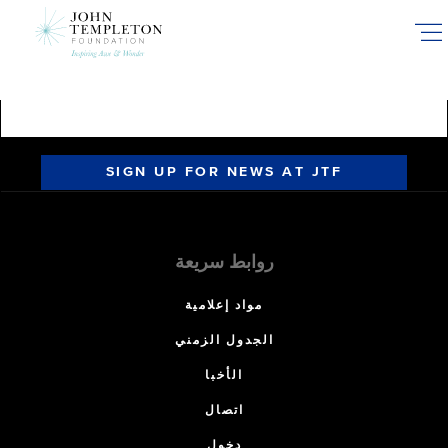
Skip
to
main
content
SIGN UP FOR NEWS AT JTF
روابط سريعة
مواد إعلامية
الجدول الزمني
الأخبا
اتصال
دخول