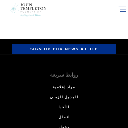
Skip
to
main
content
SIGN UP FOR NEWS AT JTF
روابط سريعة
مواد إعلامية
الجدول الزمني
الأخبا
اتصال
دخول