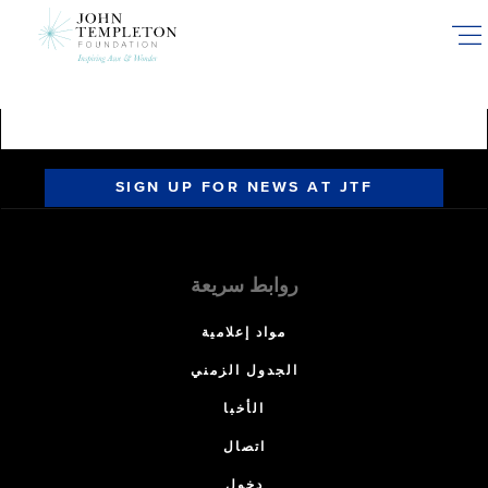
Skip
to
main
content
SIGN UP FOR NEWS AT JTF
روابط سريعة
مواد إعلامية
الجدول الزمني
الأخبا
اتصال
دخول